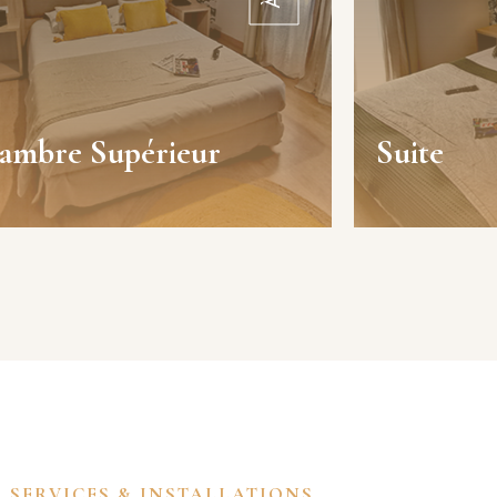
er + planche, et accès PMR. Room
(payant
service (payant), animaux acceptés
PMR. Cham
(5 €/nuit), chambre non-fumeur et
accept
ueil 24h/24. Petit-déjeuner à partir
de 13 €.
ambre Supérieur
Suite
RÉSERVER
 SERVICES & INSTALLATIONS