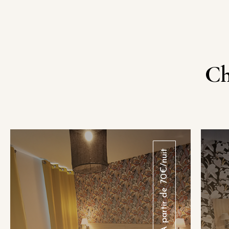
Ch
À partir de 70€/nuit
Chambre confort
Chambre de 14 m² avec lit 160 cm,
Que
pour 1 à 2 personnes, vue jardin ou
rue. Wifi, climatisation, room service,
V