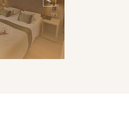
), fer + planche, et accès
bre non-fumeur, animaux
és, accueil 24h/24, petit-
déjeuner dès 13 €.
RÉSERVER