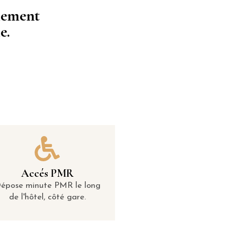
alement
e.
Accés PMR
épose minute PMR le long
de l'hôtel, côté gare.