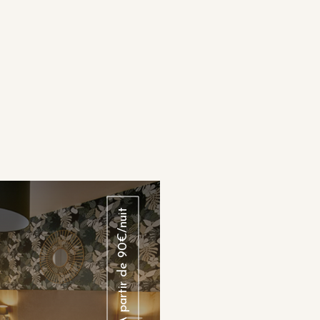
Suite
À partir de 90€/nuit
 lumineuse, la Suite offre
et 33 m² avec un lit King
anapé-lit 160 cm, pouvant
r jusqu’à 4 personnes. Vue
 climatisation, room service