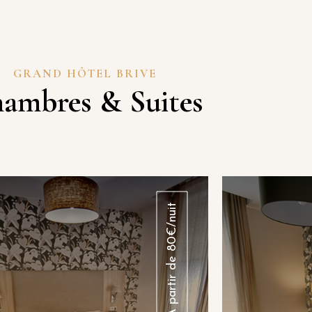
GRAND HÔTEL BRIVE
ambres & Suites
Chambre Supérieur
À partir de 80€/nuit
La Chambre Supérieure offre un
Spacieuse et
espace de 15 à 24 m² avec un lit
entre 28 
en Size et un lit d’appoint, idéale
Size et un c
pour accueillir jusqu’à 3 personnes.
accueilli
ue jardin ou rue, wifi, climatisation,
jardin, wifi,