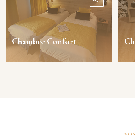
fer + planche, animaux acceptés.
f
PMR accessible, non-fumeur, accueil
24/24. Petit-déjeuner dès 13 €.
acc
RÉSERVER
Chambre Confort
Ch
NOS